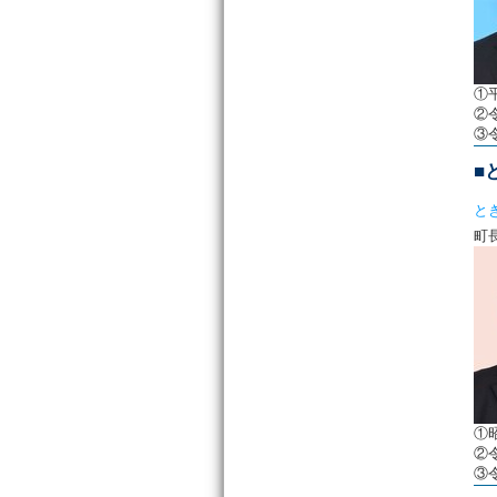
①
②
③
■
と
①
②
③