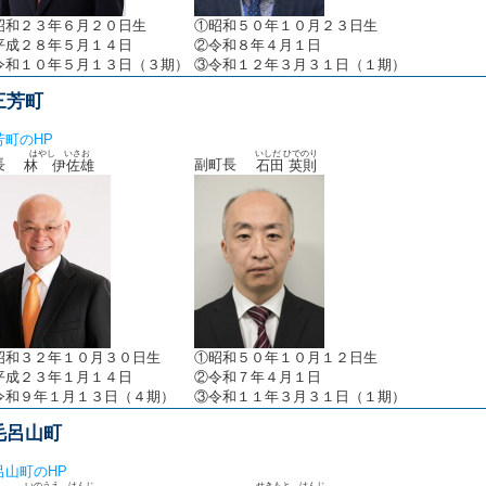
昭和２３年６月２０日生
①昭和５０年１０月２３日生
平成２８年５月１４日
②令和８年４月１日
令和１０年５月１３日（３期）
③令和１２年３月３１日（１期）
三芳町
芳町のHP
はやし いさお
いしだ ひでのり
町長
副町長
林 伊佐雄
石田 英則
昭和３２年１０月３０日生
①昭和５０年１０月１２日生
平成２３年１月１４日
②令和７年４月１日
令和９年１月１３日（４期）
③令和１１年３月３１日（１期）
毛呂山町
呂山町のHP
いのうえ けんじ
せきもと けんじ