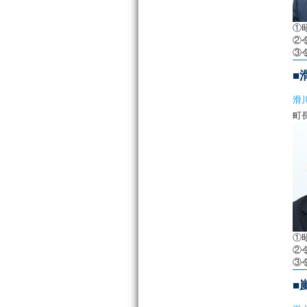
①
②
③
■
滑
①
②
③
■