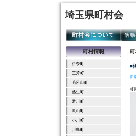
埼玉県町村会
町村情報
町
伊奈町
■
三芳町
伊
毛呂山町
越生町
滑川町
嵐山町
小川町
川島町