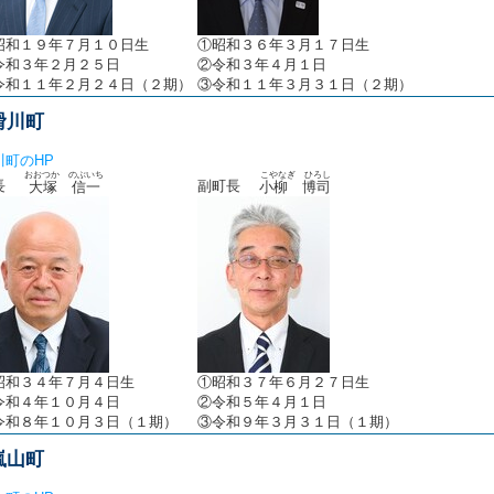
昭和１９年７月１０日
生
①
昭和３６年３月１７日生
令和３年２月２５日
②令和３年４月１日
令和１１年２月２４日（２期）
③令和１１年３月３１日（２期）
滑川町
川町のHP
おおつか のぶいち
こやなぎ ひろし
町長
副町長
大塚 信一
小柳 博司
昭和３４年７月４日生
①昭和３７年６月２７日生
令和４年１０月４日
②令和５年４月１日
令和８年１０月３日（１期）
③令和９年３月３１日（１期）
嵐山町