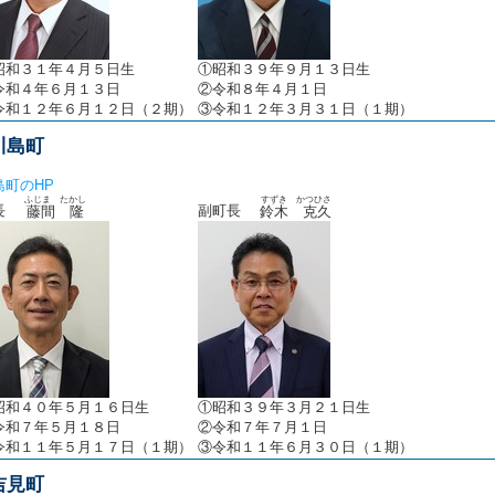
昭和３１年４月５日生
①昭和３９年９月１３日生
令和４年６月１３日
②令和８年４月１日
令和１２年６月１２日（２期）
③令和１２年３月３１日（１期）
川島町
島町のHP
ふじま たかし
すずき かつひさ
町長
副町長
藤間 隆
鈴木 克久
昭和４０年５月１６日生
①昭和３９年３月２１日生
令和７年５月１８日
②令和７年７月１日
令和１１年５月１７日（１期）
③令和１１年６月３０日（１期）
吉見町