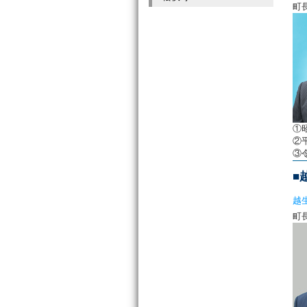
①
②
③
■
越