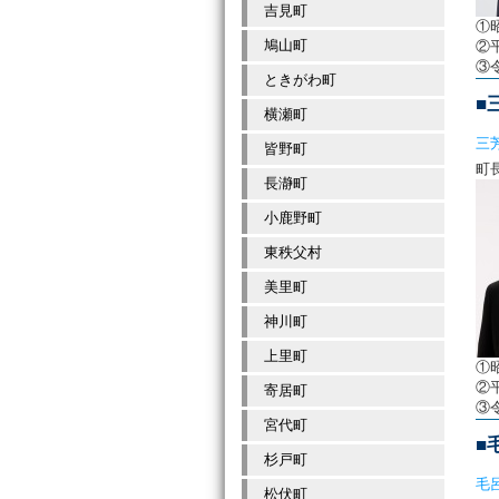
吉見町
①
鳩山町
②
③
ときがわ町
■
横瀬町
三
皆野町
長瀞町
小鹿野町
東秩父村
美里町
神川町
上里町
①
②
寄居町
③
宮代町
■
杉戸町
毛
松伏町