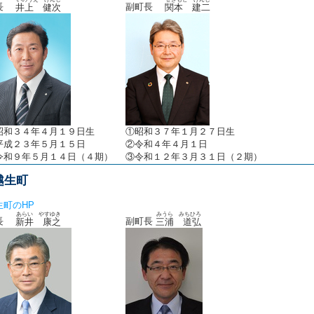
町長
副町長
井上 健次
関本 建二
昭和３４年４月１９日生
①昭和３７年１月２７日生
平成２３年５月１５日
②令和４年４月１日
令和９年５月１４日（４期）
③令和１２年３月３１日（２期）
越生町
生町のHP
あらい やすゆき
みうら みちひろ
町長
副町長
新井 康之
三浦 道弘