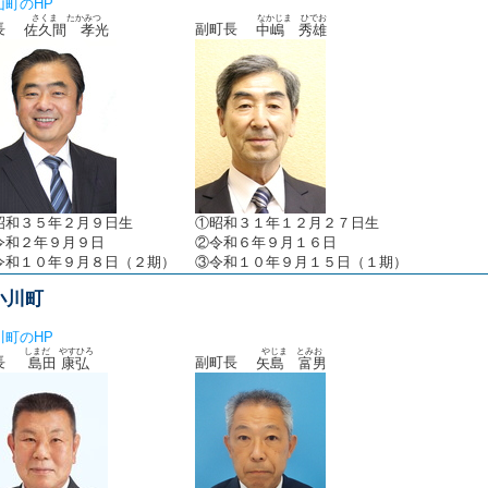
山町のHP
さくま たかみつ
なかじま ひでお
町長
副町長
佐久間 孝光
中嶋 秀雄
昭和３５年２月９日生
①昭和３１年１２月２７日生
令和２年９月９日
②令和６年９月１６日
令和１０年９月８日（２期）
③令和１０年９月１５日（１期）
小川町
川町のHP
しまだ やすひろ
やじま とみお
町長
副町長
島田 康弘
矢島 富男