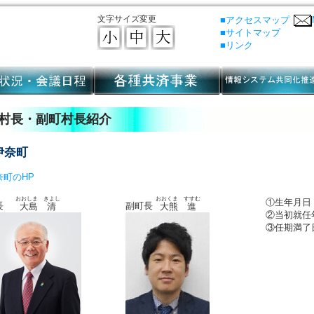
文字サイズ変更
■アクセスマップ
■サイトマップ
■リンク
村長・副町村長紹介
伊奈町
奈町のHP
おおしま きよし
おおくま すすむ
①生年月日
町長
副町長
大島 清
大熊 進
②当初就任
③任期満了