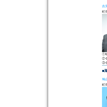
吉
①
②
③
■
鳩