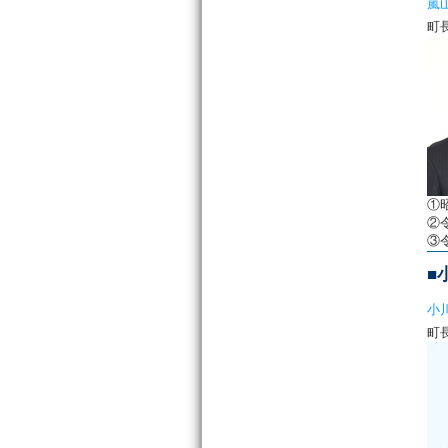
嵐
①
②
③
■
小