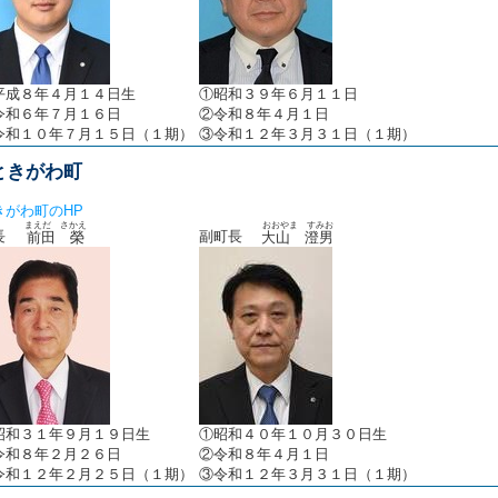
平成８年４月１４日生
①昭和３９年６月１１日
令和６年７月１６日
②令和８年４月１日
令和１０年７月１５日（１期）
③令和１２年３月３１日（１期）
ときがわ町
きがわ町のHP
まえだ さかえ
おおやま すみお
町長
副町長
前田 榮
大山 澄男
昭和３１年９月１９日生
①昭和４０年１０月３０日生
令和８年２月２６日
②令和８年４月１日
令和１２年２月２５日（１期）
③令和１２年３月３１日（１期）