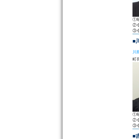
①
②
③
■
川
①
②
③
■