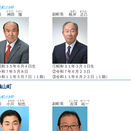
見町のHP
かんだ たかし
ねぎし まさみ
町長
副町長
神田 隆
根岸 正己
昭和３５年６月４日生
①昭和３１年３月３日生
令和７年５月８日
②令和７年６月２３日
令和１１年５月７日（１期）
③令和１１年６月２２日（１期）
鳩山町
山町のHP
おがわ ともや
よしざわ ゆういち
町長
副町長
小川 知也
吉澤 祐一