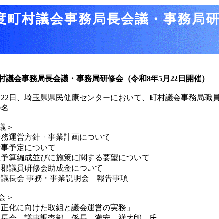
度町村議会事務局長会議・事務局
村議会事務局長会議・事務局研修会（令和8年5月22日開催）
22日、埼玉県県民健康センターにおいて、町村議会事務局職
9名
議＞
会務運営方針・事業計画について
行事予定について
県予算編成並びに施策に関する要望について
各郡議員研修会助成金について
議長会 事務・事業説明会 報告事項
会＞
適正化に向けた取組と議会運営の実務」
議長会 議事調査部 係長 満安 祥太郎 氏