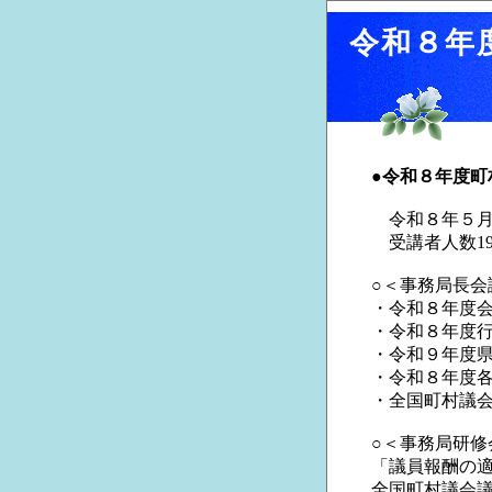
令和８年
●令和８年度町
令和８年５月
受講者人数1
○＜事務局長会
・令和８年度
・令和８年度
・令和９年度
・令和８年度
・全国町村議会
○＜事務局研修
「議員報酬の
全国町村議会